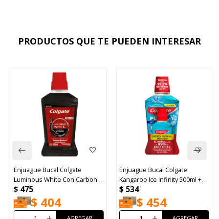
PRODUCTOS QUE TE PUEDEN INTERESAR
Enjuague Bucal Colgate
Enjuague Bucal Colgate
Luminous White Con Carbon
Kangaroo Ice Infinity 500ml +
$
475
$
534
500ml
180ml
$
404
$
454
-
+
-
+