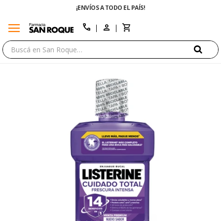
¡ENVÍOS A TODO EL PAÍS!
ENVÍO 
menu
close
call