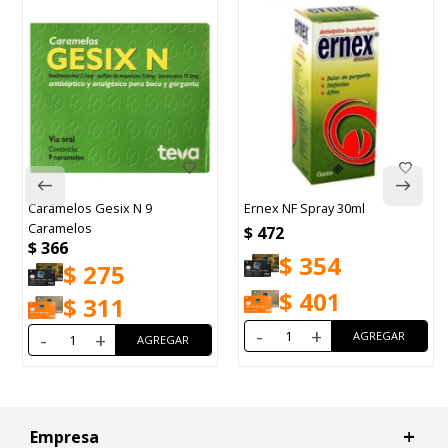
esix N 9
Ernex NF Spray 30ml
Benxid Verde 
Spray 100ml
$
472
$
591
$
354
75
$
44
$
401
11
$
50
-
+
+
-
+
Empresa