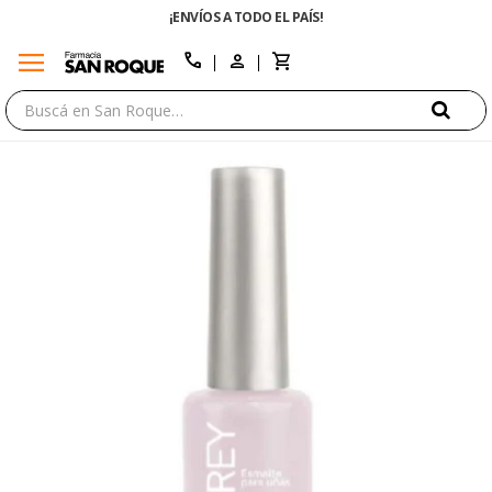
¡ENVÍOS A TODO EL PAÍS!
menu
close
call