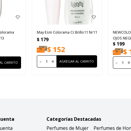
Colorama
May Esm Colorama Cr.Brillo11 Nr11
NEWCOLOR
r13
OJOS NEG
$
179
$
199
$
152
$
-
+
-
+
Cuenta
Categorías Destacadas
Cuenta
Perfumes de Mujer
Perfumes de Ho