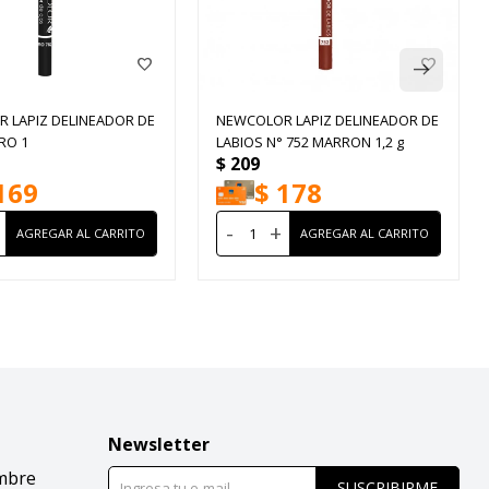
 LAPIZ DELINEADOR DE
NEWCOLOR LAPIZ DELINEADOR DE
RO 1
LABIOS N° 752 MARRON 1,2 g
$
209
169
$
178
-
+
Newsletter
mbre
SUSCRIBIRME