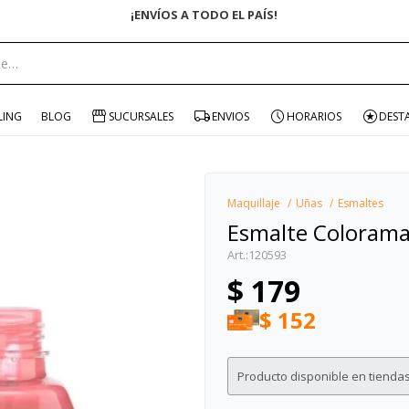
ENVÍO GRATIS EN COMPRAS +$1500 CON CUPÓN "ENV
portante:
LING
BLOG
SUCURSALES
ENVIOS
HORARIOS
DEST
Maquillaje
Uñas
Esmaltes
Esmalte Colorama
120593
$
179
$
152
Producto disponible en tiendas