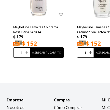
Maybelline Esmaltes Colorama
Maybelline Esmaltes 
Rosa Perla 14 Nr14
Cremoso Via Lactea N
$
179
$
179
$
152
$
152
-
+
-
+
Empresa
Compra
Mi 
Nosotros
Cómo Comprar
Mi 