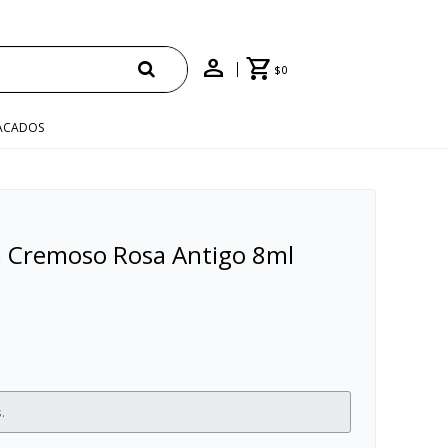
ÍO"
$
0
ACADOS
 Cremoso Rosa Antigo 8ml
.