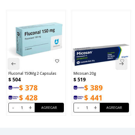
Fluconal 150Mg 2 Capsulas
Micosan 20g
$
504
$
519
$
378
$
389
$
428
$
441
-
+
-
+