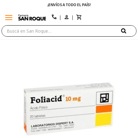
¡ENVÍOS A TODO EL PAÍS!
menu
close
call