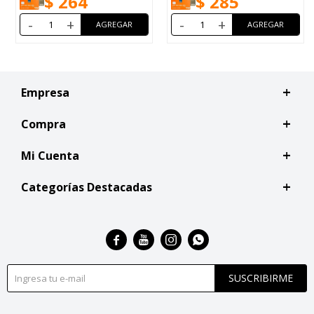
$
264
$
285
-
+
-
+
Empresa
Compra
Mi Cuenta
Categorías Destacadas




SUSCRIBIRME