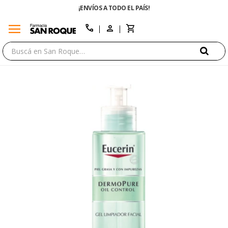
¡ENVÍOS A TODO EL PAÍS!
menu
close
call