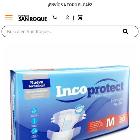
¡ENVÍOS A TODO EL PAÍS!
menu
close
call