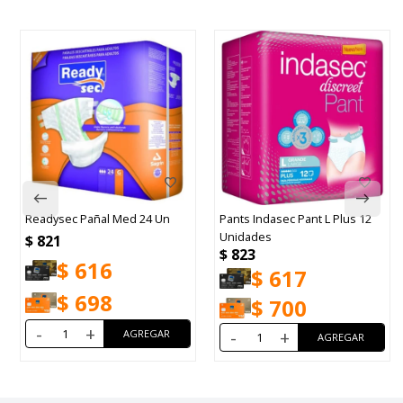
Readysec Pañal Med 24 Un
Pants Indasec Pant L Plus 12
Unidades
$
821
$
823
$
616
$
617
$
698
$
700
-
+
-
+