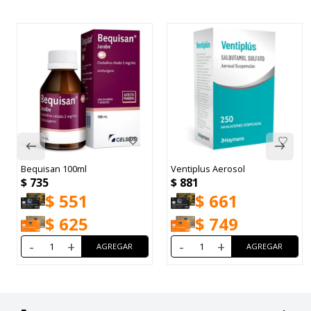
Bequisan 100ml
Ventiplus Aerosol
$
735
$
881
$
551
$
661
$
625
$
749
-
+
-
+