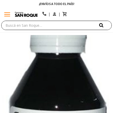
¡ENVÍOS A TODO EL PAÍS!
menu
close
call