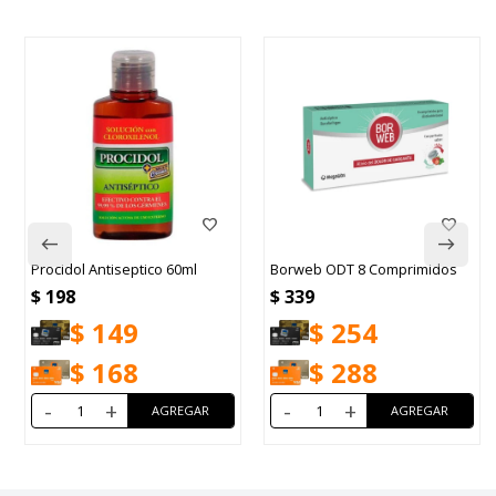
Procidol Antiseptico 60ml
Borweb ODT 8 Comprimidos
$
198
$
339
$
149
$
254
$
168
$
288
-
+
-
+