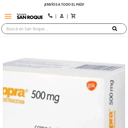
¡ENVÍOS A TODO EL PAÍS!
menu
close
call