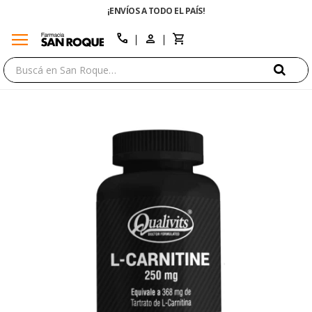
¡ENVÍOS A TODO EL PAÍS!
menu
close
call