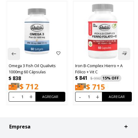
Omega 3 Fish Oil Qualivits
Iron B-Complex Hierro + A
1000mg 60 Cápsulas
Fólico + Vit C
$
841
$
838
$
990
15
$
712
$
715
-
+
-
+
Empresa