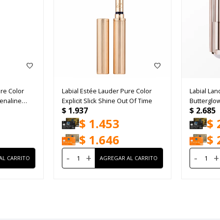
ure Color
Labial Estée Lauder Pure Color
Labial Lan
renaline
Explicit Slick Shine Out Of Time
Butterglo
$
1.937
$
2.685
$
1.453
$
$
1.646
$
-
+
-
+