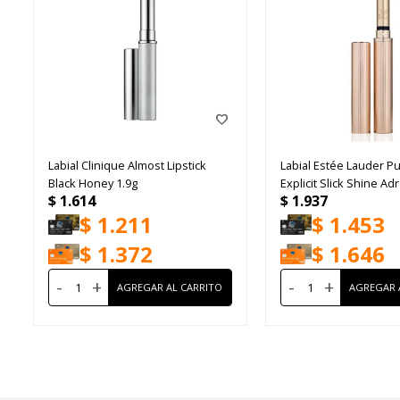
Labial Clinique Almost Lipstick
Labial Estée Lauder P
Black Honey 1.9g
Explicit Slick Shine Ad
$
1.614
$
1.937
Rush
$
1.211
$
1.453
$
1.372
$
1.646
-
+
-
+