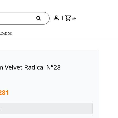
$
0
ACADOS
m Velvet Radical N°28
281
.