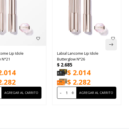
come Lip Idole
Labial Lancome Lip Idole
w N°21
Butterglow N°26
$
2.685
2.014
$
2.014
2.282
$
2.282
-
+