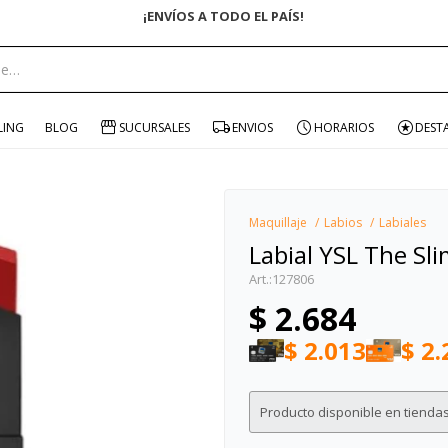
¡ENVÍOS A TODO EL PAÍS!
portante:
LING
BLOG
SUCURSALES
ENVIOS
HORARIOS
DEST
Maquillaje
Labios
Labiales
Labial YSL The Sli
127806
$
2.684
$
2.013
$
2.
Producto disponible en tiendas