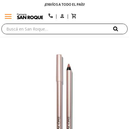
¡ENVÍOS A TODO EL PAÍS!
menu
close
call