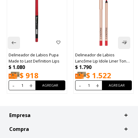
Delineador de Labios Pupa
Delineador de Labios
Made to Last Definition Lips
Lancôme Lip Idole Liner Tono
$
1.080
$
1.790
Red Now N°100
$
918
$
1.522
-
+
-
+
Empresa
Compra