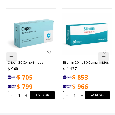
Cripan 30 Comprimidos
Bilamin 20mg 30 Comprimidos
$
940
$
1.137
$
705
$
853
$
799
$
966
-
+
-
+