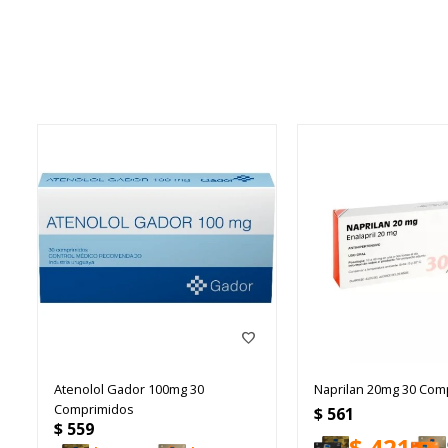
Atenolol Gador 100mg 30
Naprilan 20mg 30 Com
Comprimidos
$
561
$
559
$
421