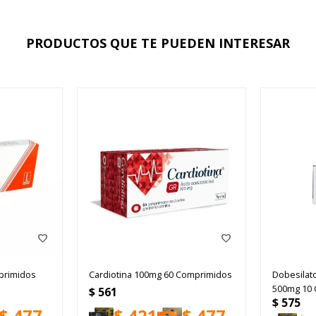
PRODUCTOS QUE TE PUEDEN INTERESAR
primidos
Cardiotina 100mg 60 Comprimidos
Dobesilato
500mg 10 
$
561
$
575
$
477
$
421
$
477