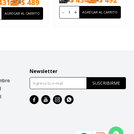
431
$
489
-
+
Newsletter
mbre
SUSCRIBIRME
l
l



