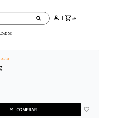
$
0
ACADOS
scular
g
COMPRAR