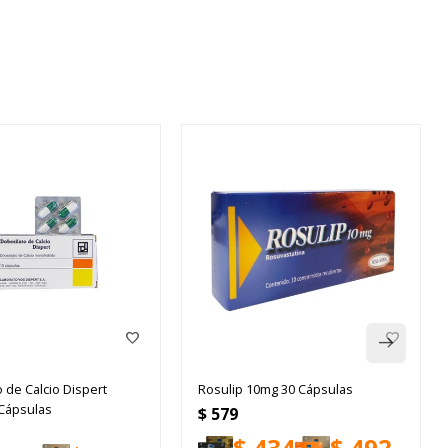
 de Calcio Dispert
Rosulip 10mg 30 Cápsulas
Cápsulas
$
579
$
434
$
492