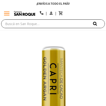
¡ENVÍOS A TODO EL PAÍS!
menu
close
call