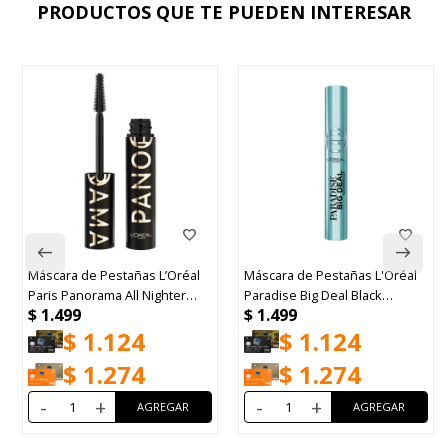
PRODUCTOS QUE TE PUEDEN INTERESAR
Máscara de Pestañas L’Oréal
Máscara de Pestañas L'Oréal
Paris Panorama All Nighter
Paradise Big Deal Black
$
1.499
$
1.499
Washable
Waterproof 10ml
$
1.124
$
1.124
$
1.274
$
1.274
-
+
-
+