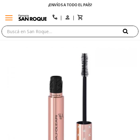
¡ENVÍOS A TODO EL PAÍS!
menu
close
call