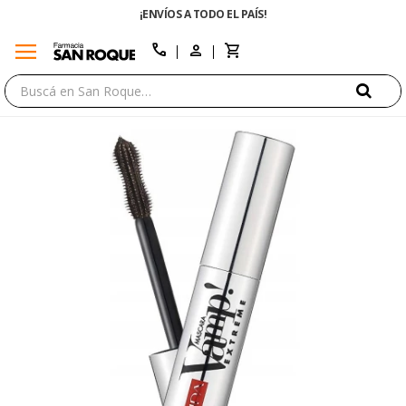
¡ENVÍOS A TODO EL PAÍS!
menu
close
call