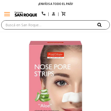
¡ENVÍOS A TODO EL PAÍS!
ENVÍO GRATIS E
menu
close
call