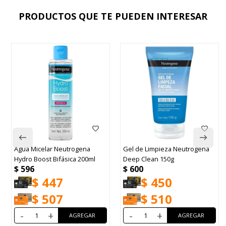
PRODUCTOS QUE TE PUEDEN INTERESAR
Agua Micelar Neutrogena
Gel de Limpieza Neutrogena
Hydro Boost Bifásica 200ml
Deep Clean 150g
$
596
$
600
$
447
$
450
$
507
$
510
-
+
-
+