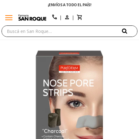
¡ENVÍOS A TODO EL PAÍS!
menu
close
call