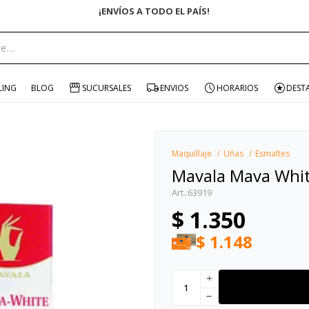
ENVÍO GRATIS EN COMPRAS +$1500 CON CUPÓN "ENVÍO"
portante:
LING
BLOG
SUCURSALES
ENVIOS
HORARIOS
DEST
Maquillaje
Uñas
Esmaltes
Mavala Mava Whi
63919
$
1.350
$
1.148
add
remove