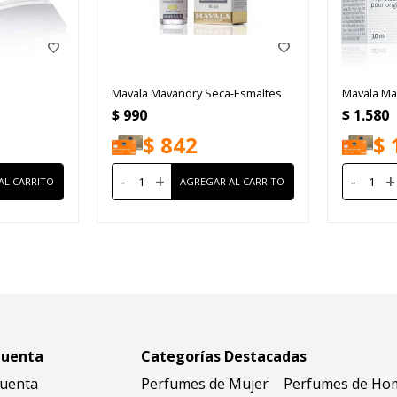
Mavala Mavandry Seca-Esmaltes
Mavala Ma
$
990
$
1.580
$
842
$
-
+
-
+
Cuenta
Categorías Destacadas
Cuenta
Perfumes de Mujer
Perfumes de Ho