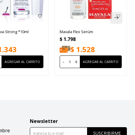
va-Strong *10ml
Mavala Flex Serúm
$
1.798
1.343
$
1.528
-
+
Newsletter
mbre
SUSCRIBIRME