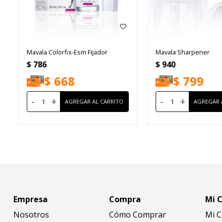
Mavala Colorfix-Esm Fijador
Mavala Sharpener
$
786
$
940
$
668
$
799
-
+
-
+
Empresa
Compra
Mi 
Nosotros
Cómo Comprar
Mi 