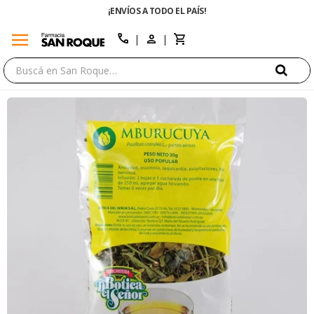
¡ENVÍOS A TODO EL PAÍS!
menu
close
call