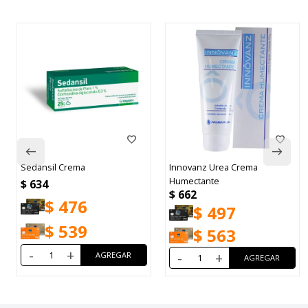
Sedansil Crema
Innovanz Urea Crema
Humectante
$
634
$
662
$
476
$
497
$
539
$
563
-
+
-
+