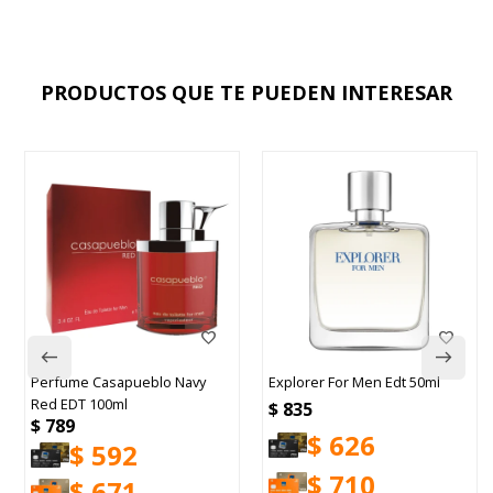
PRODUCTOS QUE TE PUEDEN INTERESAR
Perfume Casapueblo Navy
Explorer For Men Edt 50ml
Red EDT 100ml
$
835
$
789
$
626
$
592
$
710
$
671