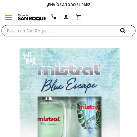
¡ENVÍOS A TODO EL PAÍS!
menu
close
call