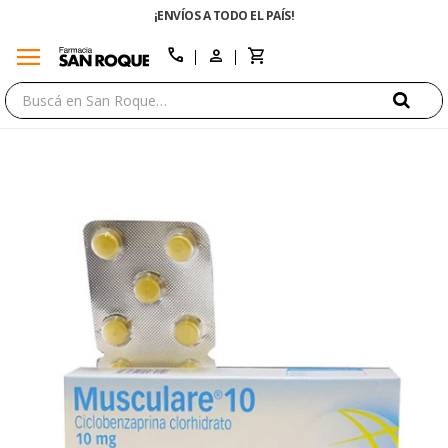
¡ENVÍOS A TODO EL PAÍS!
menu
close
call