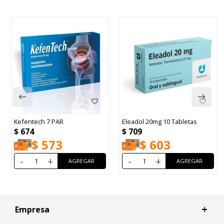
Kefentech 7 PAR
Eleadol 20mg 10 Tabletas
$
674
$
709
$
573
$
603
-
+
-
+
Empresa