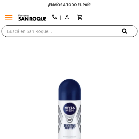
¡ENVÍOS A TODO EL PAÍS!
menu
close
call