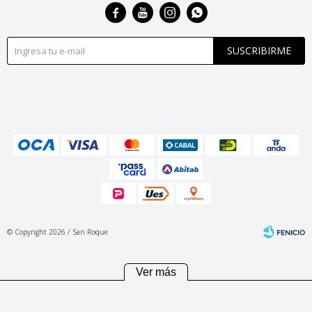




SUSCRIBIRME
© Copyright 2026 / San Roque
Ver más