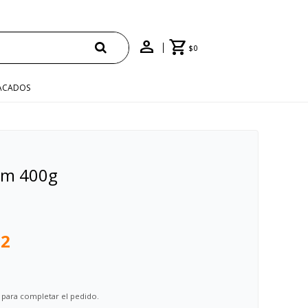
$
0
ACADOS
um 400g
22
 para completar el pedido.