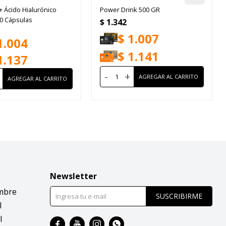
+ Ácido Hialurónico
Power Drink 500 GR
30 Cápsulas
$
1.342
$
1.007
1.004
$
1.141
1.137
-
+
Newsletter
mbre
SUSCRIBIRME
l
l



