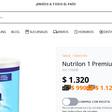
¡ENVÍOS A TODO EL PAÍS!
portante:
LING
BLOG
SUCURSALES
ENVIOS
HORARIOS
DEST
Salud
Nutrición
Nutrilon 1 Premi
116285
$
1.320
$
990
$
1.1
COMPRA CON RECETA
Recordá enviarnos tu receta médica
Ver instructivo de recetas