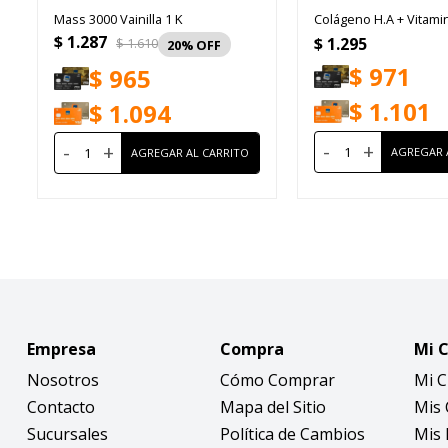
Mass 3000 Vainilla 1 K
Colágeno H.A + Vitami
$
1.287
$
1.295
$
1.610
20
$
971
$
965
$
1.101
$
1.094
-
+
-
+
Empresa
Compra
Mi 
Nosotros
Cómo Comprar
Mi 
Contacto
Mapa del Sitio
Mis
Sucursales
Política de Cambios
Mis 