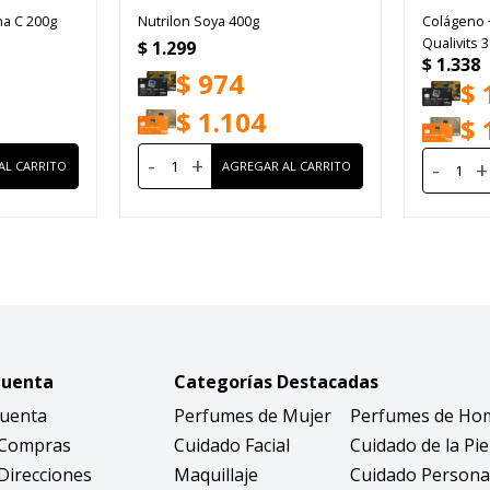
na C 200g
Nutrilon Soya 400g
Colágeno 
Qualivits 
$
1.299
$
1.338
$
974
$
$
1.104
$
-
+
-
+
Cuenta
Categorías Destacadas
Cuenta
Perfumes de Mujer
Perfumes de Ho
 Compras
Cuidado Facial
Cuidado de la Pie
Direcciones
Maquillaje
Cuidado Persona