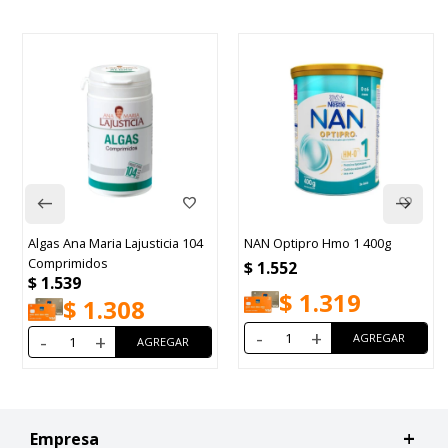
Algas Ana Maria Lajusticia 104
NAN Optipro Hmo 1 400g
Comprimidos
$
1.552
$
1.539
$
1.319
$
1.308
-
+
-
+
Empresa