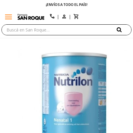
¡ENVÍOS A TODO EL PAÍS!
menu
close
call