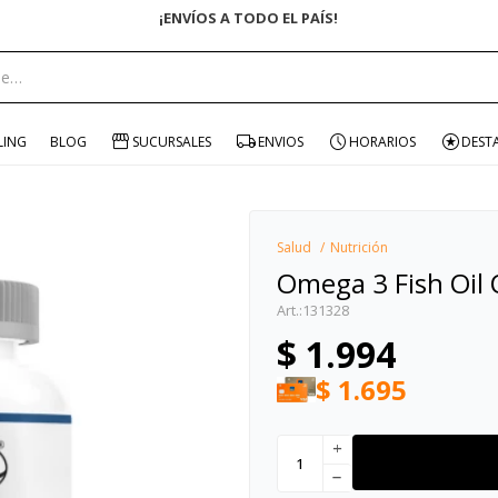
¡ENVÍOS A TODO EL PAÍS!
portante:
LING
BLOG
SUCURSALES
ENVIOS
HORARIOS
DEST
Salud
Nutrición
Omega 3 Fish Oil
131328
$
1.994
$
1.695
add
remove