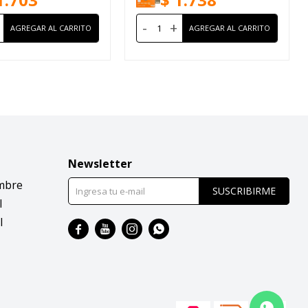
-
+
Newsletter
mbre
SUSCRIBIRME
l
l



