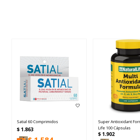
Satial 60 Comprimidos
Super Antioxidant For
Life 100 Cápsulas
$
1.863
$
1.902
$
1.584