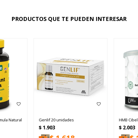
PRODUCTOS QUE TE PUEDEN INTERESAR
mula Natural
Genlif 20 unidades
HMB Cibel
$
1.903
$
2.003
$
1.618
$