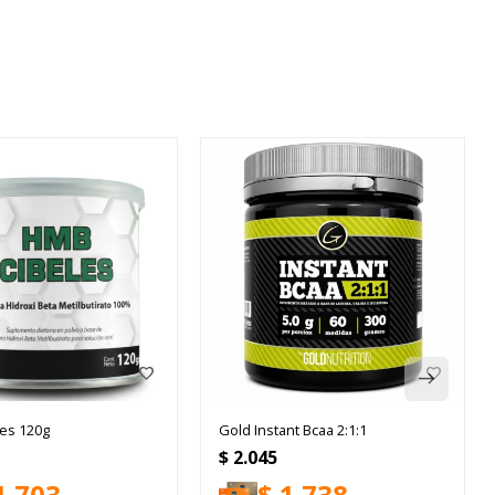
es 120g
Gold Instant Bcaa 2:1:1
$
2.045
1.703
$
1.738