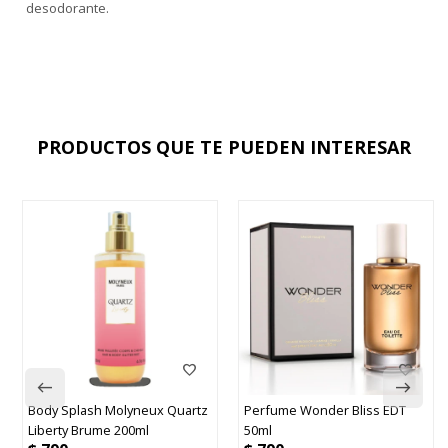
desodorante.
PRODUCTOS QUE TE PUEDEN INTERESAR
dy Splash Molyneux Quartz
Perfume Wonder Bliss EDT
Pack 
erty Brume 200ml
50ml
+ Set