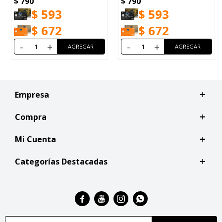
790
$
790
$
82
$
593
$
593
$
672
$
672
+
-
+
-
Empresa
Compra
Mi Cuenta
Categorías Destacadas



