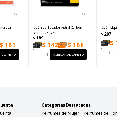
Himalaya
Jabón de Tocador Astral Carbón
Jabón Líqu
Detox 125 G 4 U
$
207
$
189
$
$
161
$
142
$
161
-
+
-
+
Cuenta
Categorías Destacadas
Cuenta
Perfumes de Mujer
Perfumes de Ho