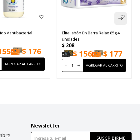
ido Aantibacterial
Elite Jabón En Barra Relax 85g 4
unidades
$
208
155
$
176
$
156
$
177
-
+
Newsletter
mbre
SUSCRIBIRME