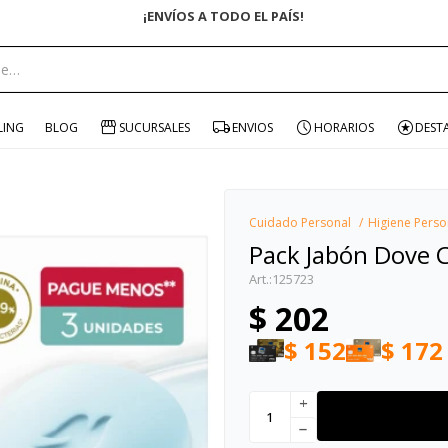
ENVÍO GRATIS EN COMPRAS +$1500 CON CUPÓN "ENVÍO"
portante:
LING
BLOG
SUCURSALES
ENVIOS
HORARIOS
DEST
Cuidado Personal
Higiene Perso
Pack Jabón Dove 
125723
$
202
$
152
$
172
add
remove