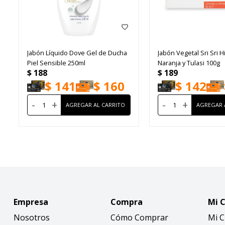
Jabón Líquido Dove Gel de Ducha
Jabón Vegetal Sri Sri 
Piel Sensible 250ml
Naranja y Tulasi 100g
$
188
$
189
$
141
$
160
$
142
-
+
-
+
Empresa
Compra
Mi 
Nosotros
Cómo Comprar
Mi 