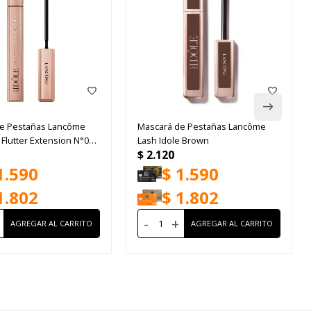
e Pestañas Lancôme
Mascará de Pestañas Lancôme
 Flutter Extension N°01
Lash Idole Brown
$
2.120
1.590
$
1.590
1.802
$
1.802
-
+