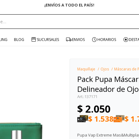
¡ENVÍOS A TODO EL PAÍS!
portante:
LING
BLOG
SUCURSALES
ENVIOS
HORARIOS
DEST
Maquillaje
Ojos
Máscaras de 
Pack Pupa Máscar
Delineador de Ojo
137171
$
2.050
$
1.538
$
1.
Pupa Vap Extreme Mas&Multipla