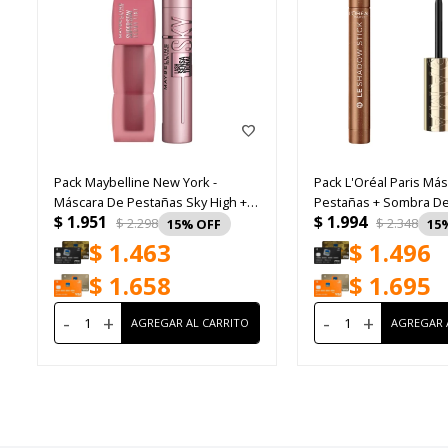
Pack Maybelline New York -
Pack L'Oréal Paris Má
Máscara De Pestañas Sky High +
Pestañas + Sombra De
$
1.951
$
1.994
Labial SuperStay Teddy Tint
$
2.298
$
2.348
15
15
Kneehigh
$
1.463
$
1.496
$
1.658
$
1.695
-
+
-
+