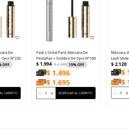
scara De
Pack L'Oréal Paris Máscara De
Máscara d
 Ojos N°230
Pestañas + Sombra De Ojos N°100
Lash Idole
$
1.994
$
2.120
True Black
$
2.348
15
$
$
1.496
$
$
1.695
-
+
-
+