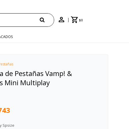
$
0
ACADOS
Pestañas
a de Pestañas Vamp! &
s Mini Multiplay
743
y Spsize