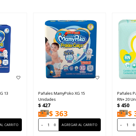
G 13
Pañales MamyPoko XG 15
Pañales P
Unidades
RN+ 20 Un
$
427
$
450
$
363
$
-
+
-
+