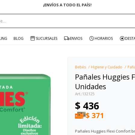
ENVÍO GRATIS EN COMPRAS +$1500 CON CUPÓN "ENVÍO"
portante:
LING
BLOG
SUCURSALES
ENVIOS
HORARIOS
DEST
Bebés
Higiene y Cuidado
Pañ
Pañales Huggies 
Unidades
132125
$
436
$
371
Pañales Huggies Flexi Comfort br