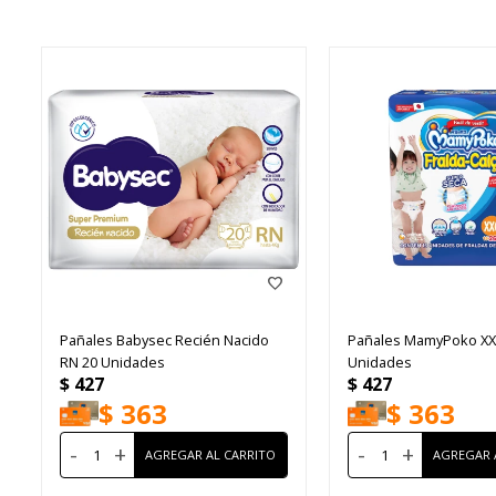
Pañales Babysec Recién Nacido
Pañales MamyPoko XX
RN 20 Unidades
Unidades
$
427
$
427
$
363
$
363
-
+
-
+