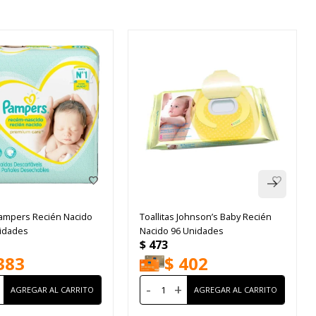
ampers Recién Nacido
Toallitas Johnson’s Baby Recién
idades
Nacido 96 Unidades
$
473
383
$
402
-
+