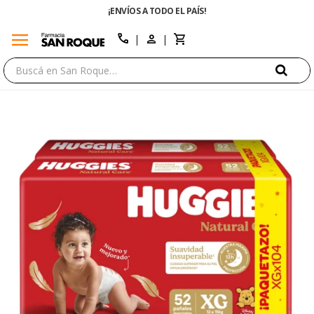
¡ENVÍOS A TODO EL PAÍS!
menu
close
call