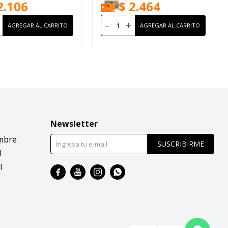
2.106
$
2.464
-
+
Newsletter
mbre
SUSCRIBIRME
l
l



