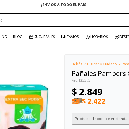
ENVÍO GRATIS EN COMPRAS +$1500 CON CUPÓN "ENVÍO"
portante:
LING
BLOG
SUCURSALES
ENVIOS
HORARIOS
DEST
Bebés
Higiene y Cuidado
Pañ
Pañales Pampers 
122275
$
2.849
$
2.422
Producto disponible en tiendas