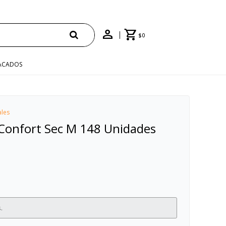
$
0
ACADOS
ales
Confort Sec M 148 Unidades
.