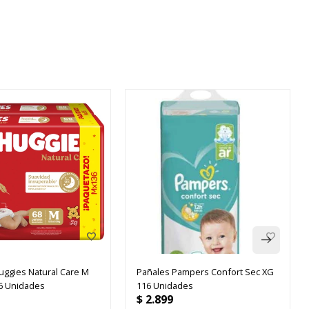
uggies Natural Care M
Pañales Pampers Confort Sec XG
6 Unidades
116 Unidades
$
2.899