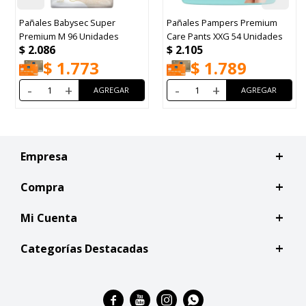
s Babysec Super
Pañales Pampers Premium
Pañales H
m M 96 Unidades
Care Pants XXG 54 Unidades
XXXG 92 U
6
$
2.105
$
2.188
$
1.773
$
1.789
$
+
-
+
-
Empresa
Compra
Mi Cuenta
Categorías Destacadas



