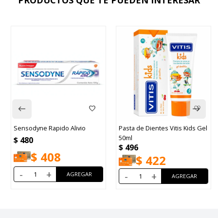
PRODUCTOS QUE TE PUEDEN INTERESAR
do Alivio
Pasta de Dientes Vitis Kids Gel
Pasta Dental Colga
50ml
Orthogard 90g
$
496
$
555
8
$
422
$
472
-
+
-
+