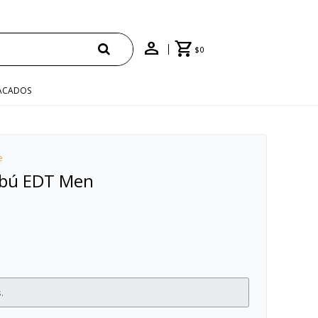
PRAS +$1500 CON CUPÓN "ENVÍO"
$
0
ACADOS
e
bú EDT Men
.