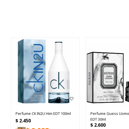
Perfume CK IN2U Him EDT 100ml
Perfume Guess Uomo
EDT 30ml
$
2.450
$
2.600