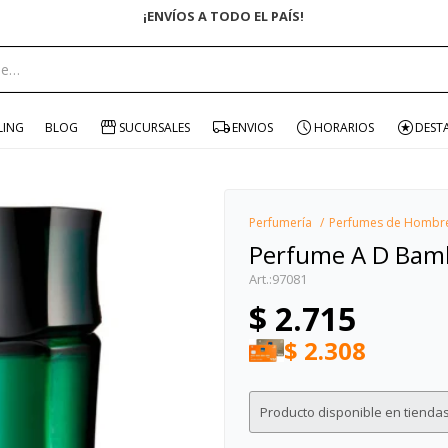
ENVÍO GRATIS EN COM
portante:
LING
BLOG
SUCURSALES
ENVIOS
HORARIOS
DEST
Perfumería
Perfumes de Hombr
Perfume A D Bam
97081
$
2.715
$
2.308
Producto disponible en tiendas