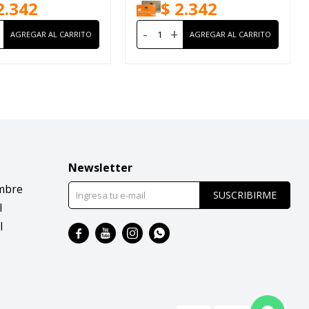
2.342
$
2.342
-
+
Newsletter
mbre
SUSCRIBIRME
l
l



