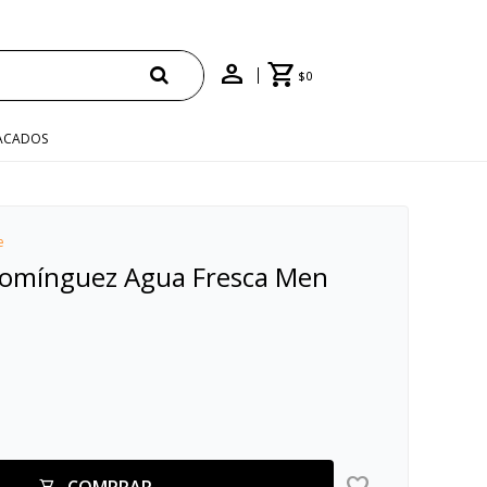
ENVÍO GRATIS EN COMPRAS +$1500 CON CUPÓN
$
0
ACADOS
e
Domínguez Agua Fresca Men
COMPRAR