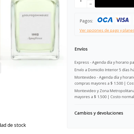
remove
Pagos:
Ver opciones de pago y plane
Envíos
Express - Agenda día y horario pa
Envío a Domicilio Interior 5 días h
Montevideo - Agenda día y horario
compras mayores a $ 1.500 | Cost
Montevideo y Zona Metropolitana 
mayores a $ 1.500 | Costo normal:
Cambios y devoluciones
dad de stock