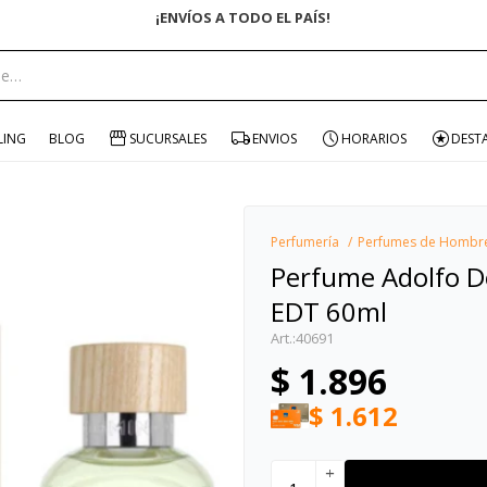
portante:
LING
BLOG
SUCURSALES
ENVIOS
HORARIOS
DEST
Perfumería
Perfumes de Hombr
Perfume Adolfo 
EDT 60ml
40691
$
1.896
$
1.612
add