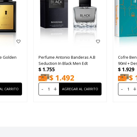
e Golden
Perfume Antonio Banderas A.B
Cofre Ben
Seduction In Black Men Edt
90ml + De
$
1.755
$
1.929
$
1.492
$
-
+
-
+