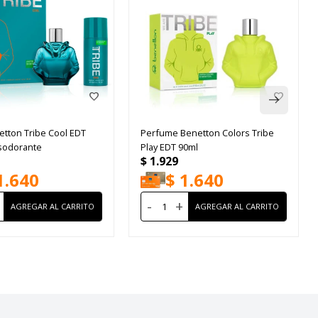
etton Tribe Cool EDT
Perfume Benetton Colors Tribe
sodorante
Play EDT 90ml
$
1.929
1.640
$
1.640
-
+