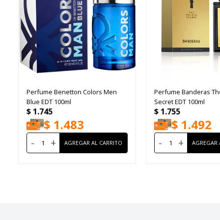
Perfume Benetton Colors Men
Perfume Banderas Th
Blue EDT 100ml
Secret EDT 100ml
$
1.745
$
1.755
$
1.483
$
1.492
-
+
-
+