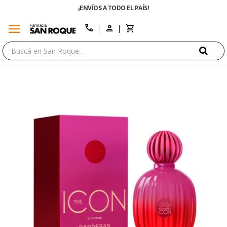
¡ENVÍOS A TODO EL PAÍS!
menu
close
call