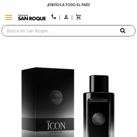
¡ENVÍOS A TODO EL PAÍS!
menu
close
call