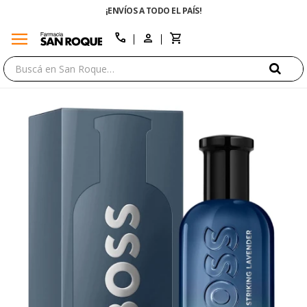
¡ENVÍOS A TODO EL PAÍS!
menu
close
call