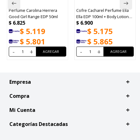
Perfume Carolina Herrera
Cofre Cacharel Perfume Ella
Good Girl Range EDP 50ml
Ella EDP 100ml + Body Lotion
$
6.825
$
6.900
50ml + Travel Size 5ml
$
5.119
$
5.175
$
5.801
$
5.865
-
+
-
+
Empresa
Compra
Mi Cuenta
Categorías Destacadas