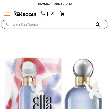
¡ENVÍOS A TODO EL PAÍS!
ENVÍO GRATIS E
menu
close
call