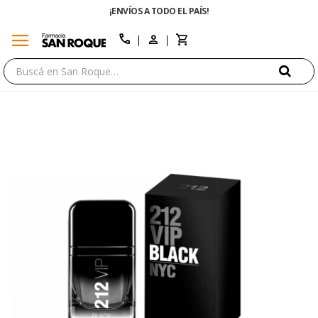
¡ENVÍOS A TODO EL PAÍS!
menu
close
call