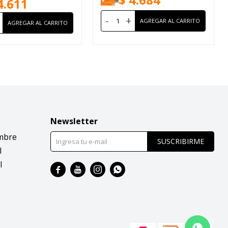
4.611
-
+
Newsletter
mbre
SUSCRIBIRME
l
l



