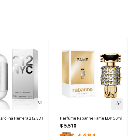
arolina Herrera 212 EDT
Perfume Rabanne Fame EDP 50ml
$
5.510
$
4.684