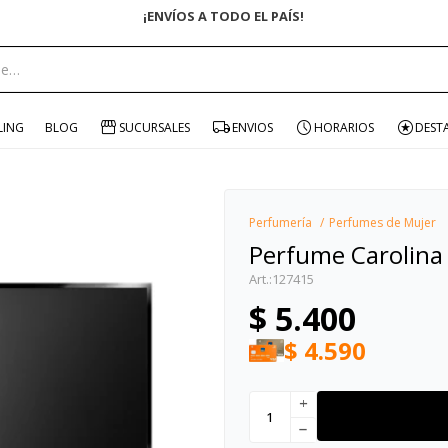
¡ENVÍOS A TODO EL PAÍS!
portante:
LING
BLOG
SUCURSALES
ENVIOS
HORARIOS
DEST
Perfumería
Perfumes de Mujer
Perfume Carolina
127415
$
5.400
$
4.590
add
remove