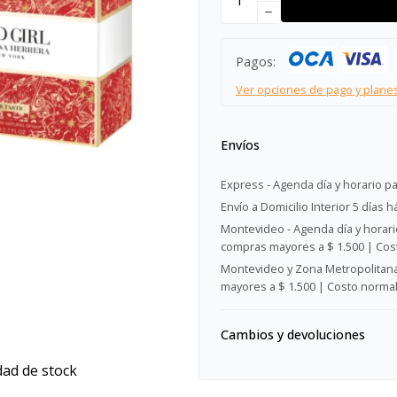
remove
Pagos:
Ver opciones de pago y plane
Envíos
Express - Agenda día y horario pa
Envío a Domicilio Interior 5 días h
Montevideo - Agenda día y horario
compras mayores a $ 1.500 | Cost
Montevideo y Zona Metropolitana 
mayores a $ 1.500 | Costo normal:
Cambios y devoluciones
dad de stock