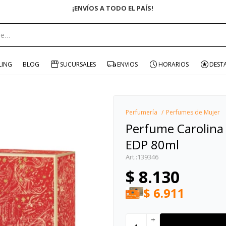
¡ENVÍOS A TODO EL PAÍS!
portante:
LING
BLOG
SUCURSALES
ENVIOS
HORARIOS
DEST
Perfumería
Perfumes de Mujer
Perfume Carolina 
EDP 80ml
139346
$
8.130
$
6.911
add