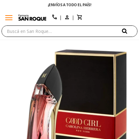
¡ENVÍOS A TODO EL PAÍS!
menu
close
call