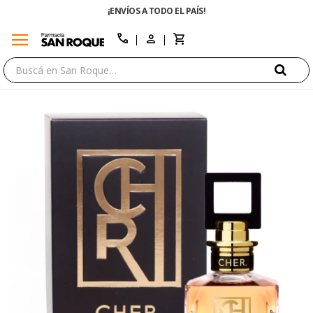
¡ENVÍOS A TODO EL PAÍS!
menu
close
call