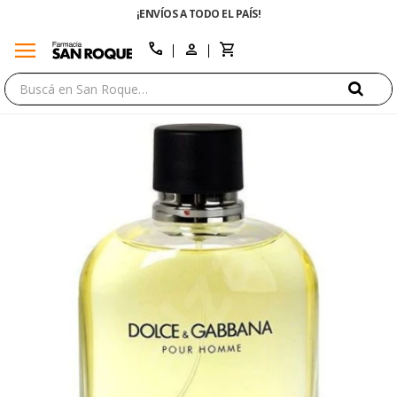
¡ENVÍOS A TODO EL PAÍS!
menu
close
call