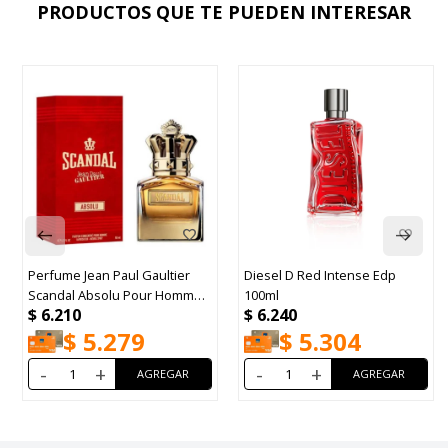
PRODUCTOS QUE TE PUEDEN INTERESAR
Perfume Jean Paul Gaultier
Diesel D Red Intense Edp
Scandal Absolu Pour Homme
100ml
$
6.210
$
6.240
EDP 50ml
$
5.279
$
5.304
-
+
-
+